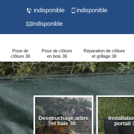
indisponible
indisponible
indisponible
Pose de
Pose de clôture
Réparation de clôture
clôture 38
en bois 38
et grillage 38
 de murets
Dessouchage arbre
Installati
urs 38
et haie 38
portail 