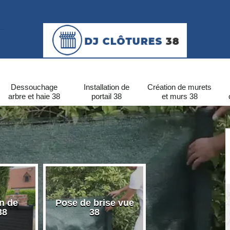
Dessouchage
Installation de
Création de murets
arbre et haie 38
portail 38
et murs 38
on de
Pose de brise vue
Pose de clôtu
38
38
PVC 38