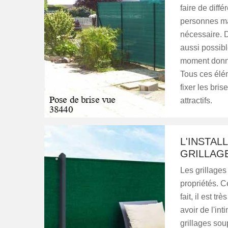
faire de diff
personnes mal
nécessaire. D
aussi possibl
moment donné
Tous ces élé
fixer les bri
attractifs.
L'INSTAL
GRILLAG
Les grillages 
propriétés. C
fait, il est t
avoir de l'int
grillages sou