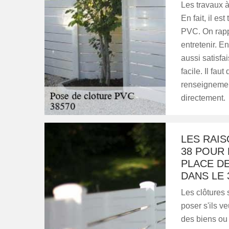
Les travaux à
En fait, il es
PVC. On rappe
entretenir. En
aussi satisfa
facile. Il fa
renseignemen
directement.
LES RAIS
38 POUR 
PLACE D
DANS LE 
Les clôtures 
poser s'ils v
des biens ou 