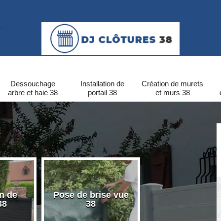
Dessouchage
Installation de
Création de murets
arbre et haie 38
portail 38
et murs 38
on de
Pose de brise vue
Pose de clôtu
38
38
PVC 38