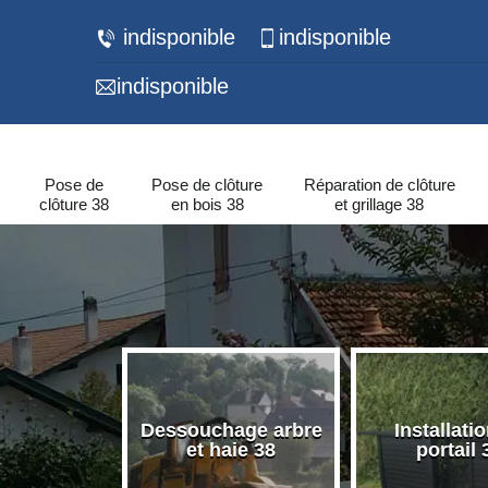
indisponible
indisponible
indisponible
Pose de
Pose de clôture
Réparation de clôture
clôture 38
en bois 38
et grillage 38
 de murets
Dessouchage arbre
Installati
urs 38
et haie 38
portail 