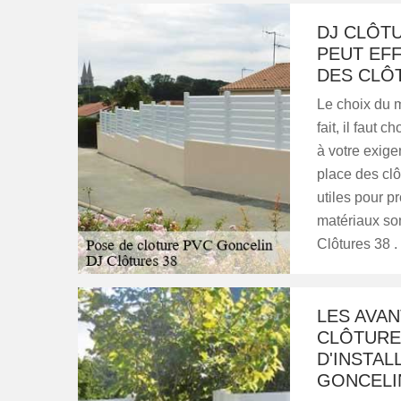
DJ CLÔTU
PEUT EFF
DES CLÔ
Le choix du m
fait, il faut
à votre exige
place des clô
utiles pour p
matériaux son
Clôtures 38 .
LES AVAN
CLÔTURE
D'INSTAL
GONCELI