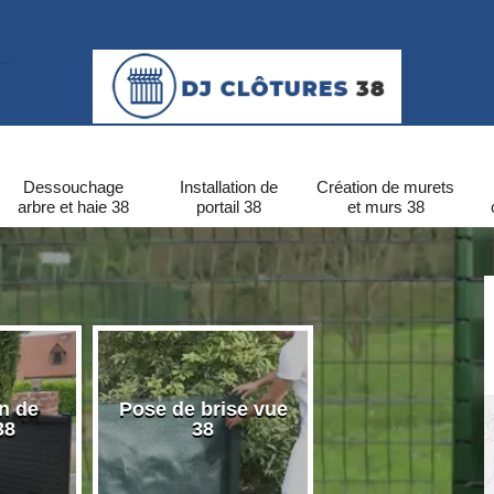
Dessouchage
Installation de
Création de murets
arbre et haie 38
portail 38
et murs 38
on de
Pose de brise vue
Pose de clôtu
38
38
PVC 38