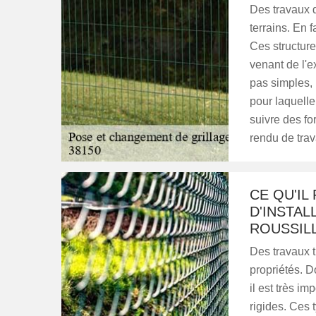
Des travaux d'
terrains. En f
Ces structur
venant de l'e
pas simples, 
pour laquelle
suivre des fo
rendu de trava
CE QU'IL
D'INSTAL
ROUSSIL
Des travaux t
propriétés. Do
il est très i
rigides. Ces 