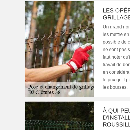
LES OPÉR
GRILLAG
Un grand nomb
les mettre en 
possible de ch
ne sont pas s
faut noter qu'
travail de bo
en considérat
le prix qu'il 
les bourses.
À QUI PE
D'INSTAL
ROUSSILL