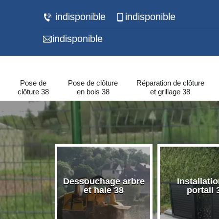
indisponible
indisponible
indisponible
Pose de
Pose de clôture
Réparation de clôture
clôture 38
en bois 38
et grillage 38
 de murets
Dessouchage arbre
Installati
urs 38
et haie 38
portail 