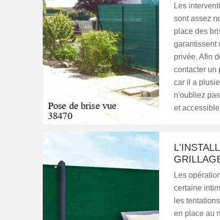
Les intervent
sont assez no
place des bri
garantissent 
privée. Afin d
contacter un p
car il a plus
n'oubliez pas
et accessible
L'INSTAL
GRILLAG
Les opération
certaine intim
les tentations
en place au n