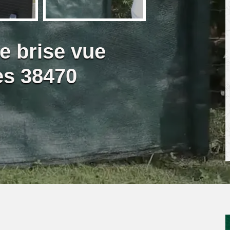
e brise vue
es 38470