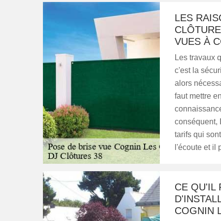
LES RAIS
CLÔTURES
VUES À 
Les travaux q
c'est la sécur
alors nécessai
faut mettre e
connaissance
conséquent, D
tarifs qui so
l'écoute et i
CE QU'IL
D'INSTAL
COGNIN 