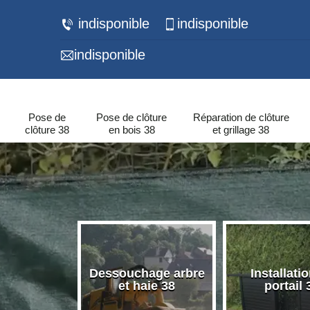
indisponible
indisponible
indisponible
Pose de
Pose de clôture
Réparation de clôture
clôture 38
en bois 38
et grillage 38
 de murets
Dessouchage arbre
Installati
urs 38
et haie 38
portail 