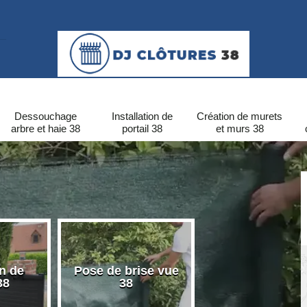
Dessouchage
Installation de
Création de murets
arbre et haie 38
portail 38
et murs 38
on de
Pose de brise vue
Pose de clôtu
38
38
PVC 38