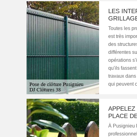
LES INTE
GRILLAGE
Toutes les pr
est très impo
des structures
différentes s
opérations s'i
qu'ils fassent
travaux dans 
qui peuvent 
APPELEZ 
PLACE D
À Pusignieu l
professionnel