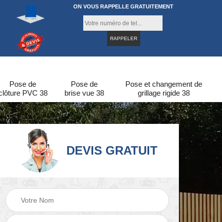
ON VOUS RAPPELLE GRATUITEMENT
Pose de
Pose de
Pose et changement de
clôture PVC 38
brise vue 38
grillage rigide 38
DEVIS GRATUIT
re
Pose de clôture en
Pose de clôture 38
bois 38