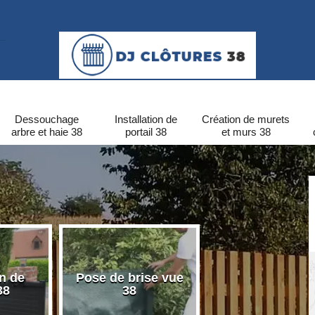
Dessouchage
Installation de
Création de murets
arbre et haie 38
portail 38
et murs 38
on de
Pose de brise vue
Pose de clôtu
38
38
PVC 38