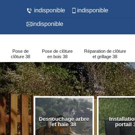
indisponible
indisponible
indisponible
Pose de
Pose de clôture
Réparation de clôture
clôture 38
en bois 38
et grillage 38
 de murets
Dessouchage arbre
Installati
urs 38
et haie 38
portail 