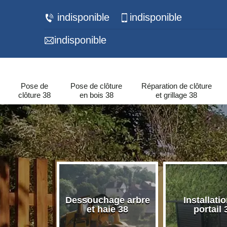
indisponible
indisponible
indisponible
Pose de
Pose de clôture
Réparation de clôture
clôture 38
en bois 38
et grillage 38
 de murets
Dessouchage arbre
Installati
urs 38
et haie 38
portail 