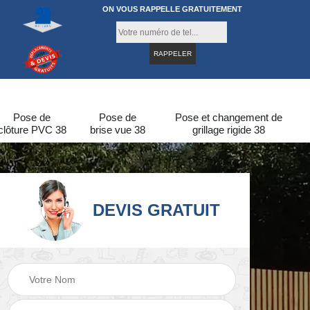
ON VOUS RAPPELLE GRATUITEMENT
Pose de
Pose de
Pose et changement de
clôture PVC 38
brise vue 38
grillage rigide 38
DEVIS GRATUIT
re
Pose de clôture en
Pose de clôture 38
bois 38