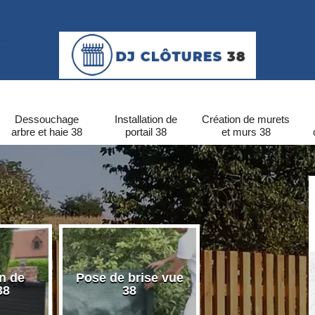
Dessouchage
Installation de
Création de murets
arbre et haie 38
portail 38
et murs 38
on de
Pose de brise vue
Pose de clôtu
38
38
PVC 38