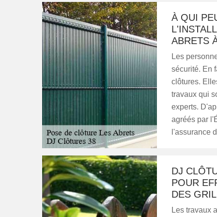
À QUI PE
L'INSTAL
ABRETS À
Les personne
sécurité. En f
clôtures. Ell
travaux qui so
experts. D'ap
agréés par l'É
l'assurance d
DJ CLÔTU
POUR EFF
DES GRI
Les travaux a