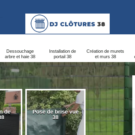
Dessouchage
Installation de
Création de murets
arbre et haie 38
portail 38
et murs 38
on de
Pose de brise vue
Pose de clôtu
38
38
PVC 38