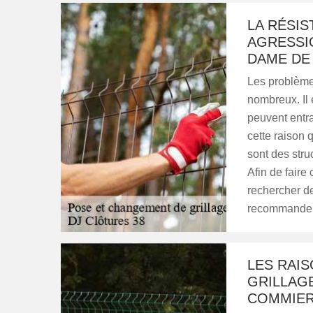
LA RÉSIS
AGRESSI
DAME DE
Les problèmes
nombreux. Il 
peuvent entra
cette raison q
sont des stru
Afin de faire 
rechercher d
recommander 
LES RAI
GRILLAG
COMMIE