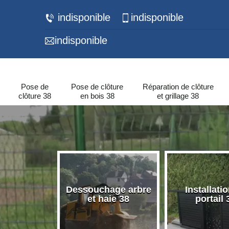
indisponible
indisponible
indisponible
Pose de
Pose de clôture
Réparation de clôture
clôture 38
en bois 38
et grillage 38
 de murets
Dessouchage arbre
Installati
urs 38
et haie 38
portail 