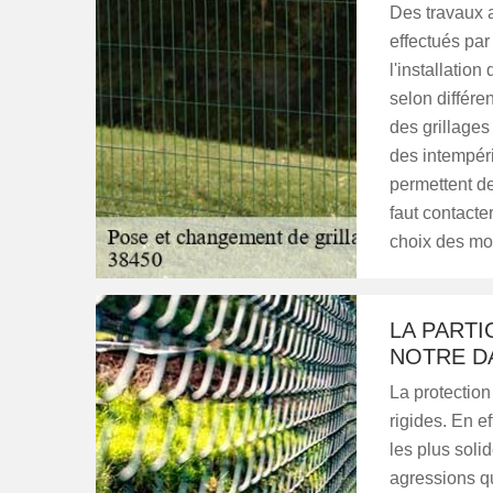
Des travaux a
effectués par 
l'installatio
selon différe
des grillages
des intempérie
permettent de 
faut contacte
choix des mo
LA PARTI
NOTRE D
La protection
rigides. En ef
les plus soli
agressions qui