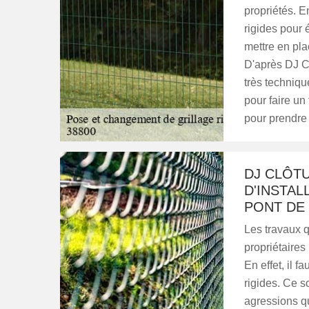
propriétés. En
rigides pour é
mettre en pla
D'après DJ Cl
très techniqu
pour faire un 
pour prendre
DJ CLÔTU
D'INSTAL
PONT DE 
Les travaux q
propriétaires
En effet, il f
rigides. Ce s
agressions qui