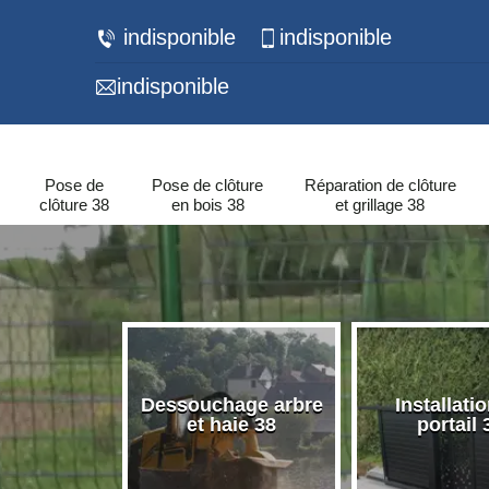
indisponible
indisponible
indisponible
Pose de
Pose de clôture
Réparation de clôture
clôture 38
en bois 38
et grillage 38
 de murets
Dessouchage arbre
Installati
urs 38
et haie 38
portail 