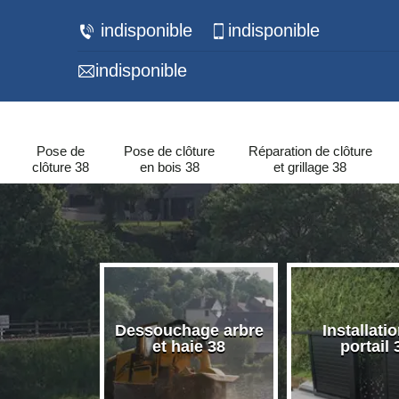
indisponible
indisponible
indisponible
Pose de
Pose de clôture
Réparation de clôture
clôture 38
en bois 38
et grillage 38
 de murets
Dessouchage arbre
Installati
urs 38
et haie 38
portail 