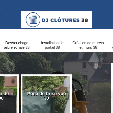
Dessouchage
Installation de
Création de murets
arbre et haie 38
portail 38
et murs 38
on de
Pose de brise vue
Pose de clôtu
38
38
PVC 38