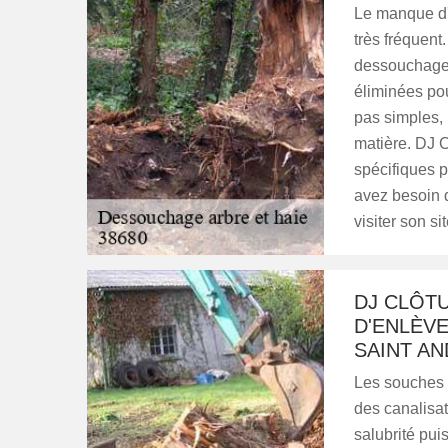
Le manque d'
très fréquent.
dessouchage 
éliminées pou
pas simples, 
matière. DJ C
spécifiques p
avez besoin d
visiter son si
DJ CLÔTU
D'ENLÈV
SAINT AN
Les souches d
des canalisat
salubrité pui